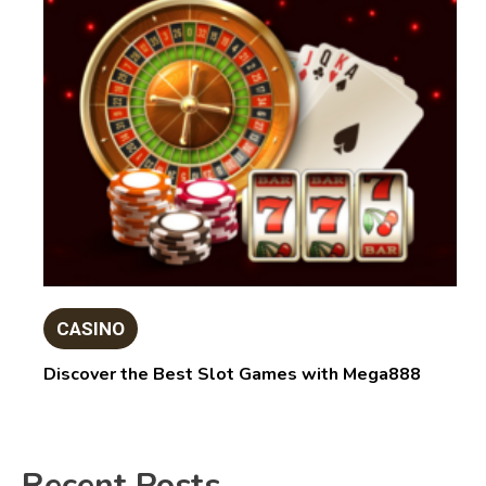
CASINO
Discover the Best Slot Games with Mega888
Recent Posts