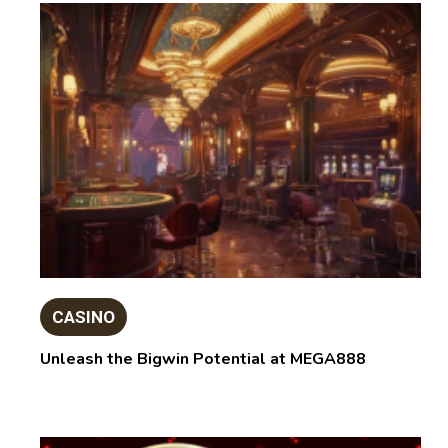
CASINO
Unleash the Bigwin Potential at MEGA888